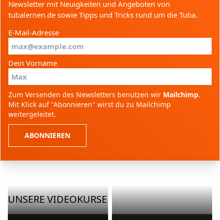
Newsletter mit Neuigkeiten und Angeboten von
tubalernen.de sowie Tipps und Tricks rund um die Tuba.
E-Mail-Adresse
Dein Vorname
Zum Versenden des Newsletters benutzen wir
Mailchimp
.
Mit Klick auf "Abonnieren" wirst du zu Mailchimp
weitergeleitet.
ABONNIEREN
UNSERE VIDEOKURSE