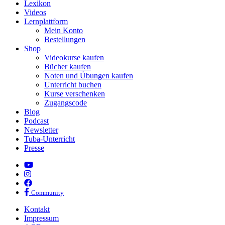
Lexikon
Videos
Lernplattform
Mein Konto
Bestellungen
Shop
Videokurse kaufen
Bücher kaufen
Noten und Übungen kaufen
Unterricht buchen
Kurse verschenken
Zugangscode
Blog
Podcast
Newsletter
Tuba-Unterricht
Presse
YouTube
Instagram
Facebook
Facebook
Community
Kontakt
Impressum